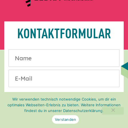
KONTAKT­FORMULAR
Please leave this field empty.
Wir verwenden technisch notwendige Cookies, um dir ein
Please leave this field empty.
optimales Webseiten-Erlebnis zu bieten. Weitere Informationen
findest du in unserer
Datenschutzerklärung
.
Verstanden