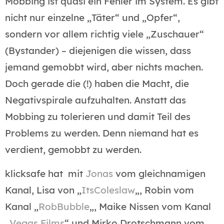
Mobbing ist quasi ein Fehler im System. Es gibt
nicht nur einzelne „Täter“ und „Opfer“,
sondern vor allem richtig viele „Zuschauer“
(Bystander) – diejenigen die wissen, dass
jemand gemobbt wird, aber nichts machen.
Doch gerade die (!) haben die Macht, die
Negativspirale aufzuhalten. Anstatt das
Mobbing zu tolerieren und damit Teil des
Problems zu werden. Denn niemand hat es
verdient, gemobbt zu werden.
klicksafe hat mit
Jonas
vom gleichnamigen
Kanal, Lisa von „
ItsColeslaw
„, Robin vom
Kanal „
RobBubble
„, Maike Nissen vom Kanal
„
Vegas Films
“ und Mirko Drotschmann vom