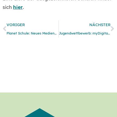
sich
hier
.
VORIGER
NÄCHSTER
Planet Schule: Neues Medienpaket zu Cybermobbing
Jugendwettbewerb: myDigitalWorld für das Schuljahr 2016/2017