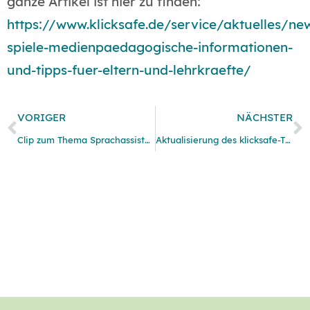
ganze Artikel ist hier zu finden:
https://www.klicksafe.de/service/aktuelles/new
spiele-medienpaedagogische-informationen-
und-tipps-fuer-eltern-und-lehrkraefte/
VORIGER
NÄCHSTER
Clip zum Thema Sprachassistenzsysteme von den Medienscouts der Heinrich-Heine-Gesamtschule Duisburg
Aktualisierung des klicksafe-Themenmoduls: Wikipedia